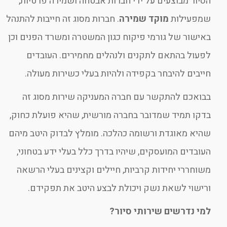
הסיור מבוצעים על ידי חברות אבטחה ושמירה פרטיות,
שמפעילות
מוקד שמירה
. חברות מסוג זה חייבות להתנהל
באישור של גורמי פיקוח כגון המשטרה ומשרד הפנים וכן
לפעול בהתאם לתקנים ולנהלים מחמירים. העובדים
חייבים להיבחר בקפידה ולהיות בעלי כשירות מעולה.
בבואכם להתקשר עם חברה המעניקה שירות מסוג זה
בדקו תמיד שמדובר בחברה מורשית, שהיא פועלת כחוק,
שהיא מאוגדת ורשומה כהלכה. מומלץ לבדוק היטב מיהם
העובדים המועסקים, שיהיו בדרך כלל בעלי ידע בטחוני,
משוחררי יחידות קרביות, חיילים וקצינים בעלי הרשאה
ורישוי לשאת נשק ויכולת לבצע היטב את תפקידם.
למי נדרשים שירותי סיור?