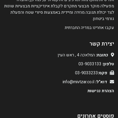
מפעילה מוקד מבצעי מתקדם לקבלת אינדיקציות מבצעיות שונות
לצד יכולת תגובה מהירה ומיידית באמצעות סיורי שטח והפעלת
גורמי ביטחון.
עקבו אחרינו במדיה החברתית
יצירת קשר
כתובת:
המלאכה 4 , ראש העין
טלפון:
03-9033133
פקס:
03-9033233
דוא"ל:
info@mivtzar.co.il
הצהרת נגישות
פוסטים אחרונים